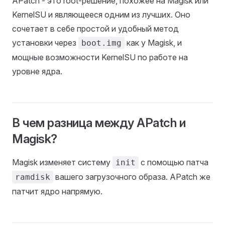
APatch - это root-решение, похожее на Magisk или
KernelSU и являющееся одним из лучших. Оно
сочетает в себе простой и удобный метод
установки через
как у Magisk, и
boot.img
мощные возможности KernelSU по работе на
уровне ядра.
В чем разница между APatch и
Magisk?
Magisk изменяет систему
с помощью патча
init
вашего загрузочного образа. APatch же
ramdisk
патчит ядро напрямую.